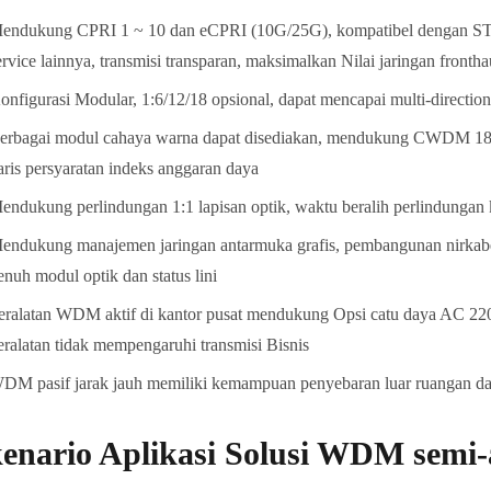
endukung CPRI 1 ~ 10 dan eCPRI (10G/25G), kompatibel dengan ST
ervice lainnya, transmisi transparan, maksimalkan Nilai jaringan frontha
onfigurasi Modular, 1:6/12/18 opsional, dapat mencapai multi-directiona
erbagai modul cahaya warna dapat disediakan, mendukung CWDM 1
aris persyaratan indeks anggaran daya
endukung perlindungan 1:1 lapisan optik, waktu beralih perlindungan
endukung manajemen jaringan antarmuka grafis, pembangunan nirkab
enuh modul optik dan status lini
eralatan WDM aktif di kantor pusat mendukung Opsi catu daya AC 22
eralatan tidak mempengaruhi transmisi Bisnis
DM pasif jarak jauh memiliki kemampuan penyebaran luar ruangan dan
enario Aplikasi Solusi WDM semi-