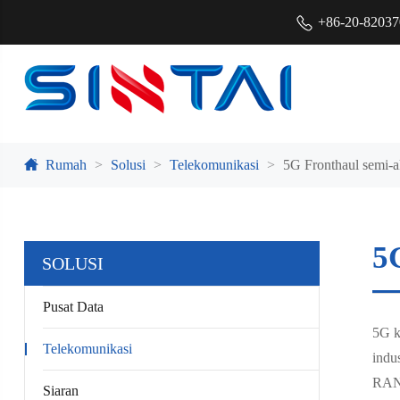
+86-20-8203
Rumah
Solusi
Telekomunikasi
5G Fronthaul semi-
5
SOLUSI
Pusat Data
5G k
Telekomunikasi
indu
RAN,
Siaran