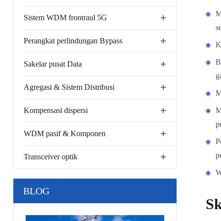
M
Sistem WDM frontraul 5G
s
Perangkat perlindungan Bypass
K
B
Sakelar pusat Data
g
Agregasi & Sistem Distribusi
M
Kompensasi dispersi
M
p
WDM pasif & Komponen
P
p
Transceiver optik
W
BLOG
Sk