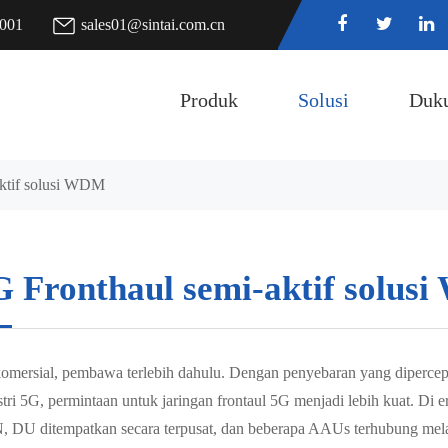
7001
sales01@sintai.com.cn
Produk
Solusi
Duk
aktif solusi WDM
G Fronthaul semi-aktif solus
omersial, pembawa terlebih dahulu. Dengan penyebaran yang dipercepat 
stri 5G, permintaan untuk jaringan frontaul 5G menjadi lebih kuat. Di e
 DU ditempatkan secara terpusat, dan beberapa AAUs terhubung melalui