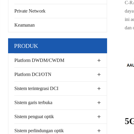
C-RA
Private Network
daya 
ini 
Keamanan
dan o
PRODUK
Platform DWDM/CWDM
Platform DCI/OTN
Sistem terintegrasi DCI
Sistem garis terbuka
Sistem penguat optik
5G
Sistem perlindungan optik