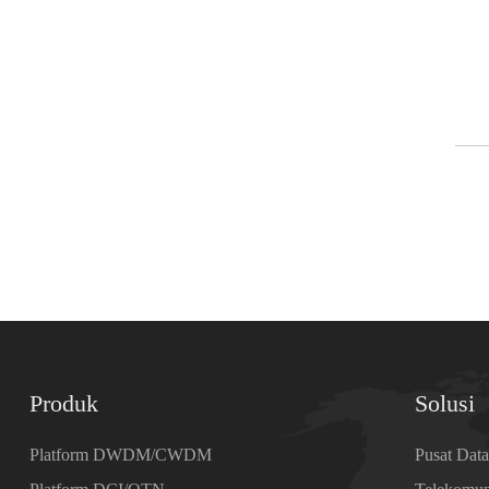
Produk
Solusi
Platform DWDM/CWDM
Pusat Dat