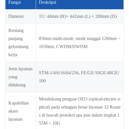
Fungsi
Deskripsi
Dimensi
1U: 44mm (H)× 442mm (L) × 280mm (D)
Rentang
panjang
850nm multi-mode, mode tunggal 1260nm ~
gelombang
1650nm, CWDM/DWDM
kerja
Jenis layanan
STM-1/4/6/16/64/256, FE/GE/10GE/40GE/
yang
100
didukung
Mendukung penguat OEO (optical-electric-o
Kapabilitas
ptical) pada sebagian besar layanan 32 Route
akses
s di bawah protokol apa pun dalam tingkat 1
layanan
55M ~ 10G