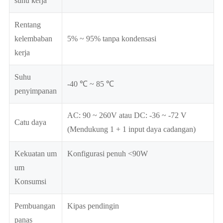
suhu kerja
Rentang
kelembaban
5% ~ 95% tanpa kondensasi
kerja
Suhu
-40 ℃ ~ 85 ℃
penyimpanan
AC: 90 ~ 260V atau DC: -36 ~ -72 V
Catu daya
(Mendukung 1 + 1 input daya cadangan)
Kekuatan um
Konfigurasi penuh <90W
um
Konsumsi
Pembuangan
Kipas pendingin
panas