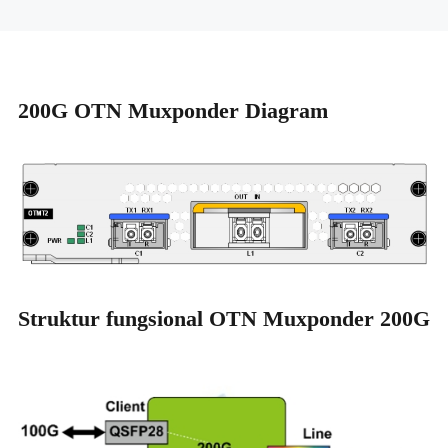
200G OTN Muxponder Diagram
Struktur fungsional OTN Muxponder 200G