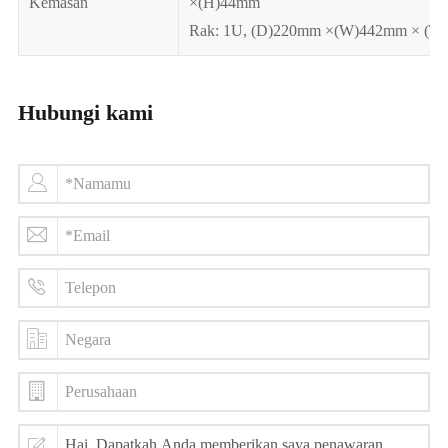
Kemasan
×(H)44mm
Rak: 1U, (D)220mm ×(W)442mm × (T
Hubungi kami