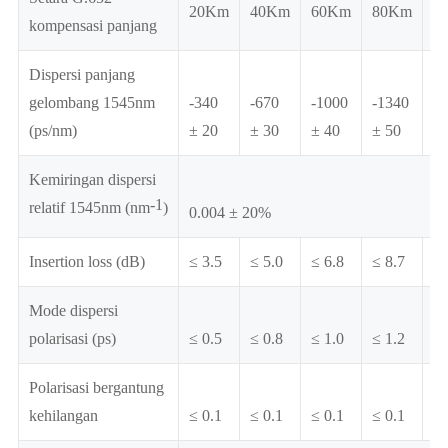
20Km
40Km
60Km
80Km
1
kompensasi panjang
Dispersi panjang
gelombang 1545nm
-340
-670
-1000
-1340
-1
(ps/nm)
± 20
± 30
± 40
± 50
± 
Kemiringan dispersi
-1
relatif 1545nm (nm
)
0.004 ± 20%
Insertion loss (dB)
≤ 3.5
≤ 5.0
≤ 6.8
≤ 8.7
≤ 
Mode dispersi
polarisasi (ps)
≤ 0.5
≤ 0.8
≤ 1.0
≤ 1.2
≤ 
Polarisasi bergantung
kehilangan
≤ 0.1
≤ 0.1
≤ 0.1
≤ 0.1
≤ 