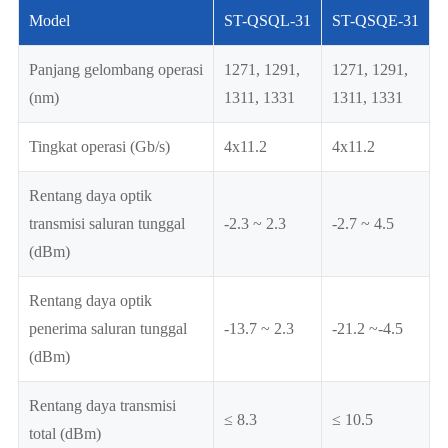
Model
ST-QSQL-31
ST-QSQE-31
Panjang gelombang operasi
1271, 1291,
1271, 1291,
(nm)
1311, 1331
1311, 1331
Tingkat operasi (Gb/s)
4x11.2
4x11.2
Rentang daya optik
transmisi saluran tunggal
-2.3 ~ 2.3
-2.7 ~ 4.5
(dBm)
Rentang daya optik
penerima saluran tunggal
-13.7 ~ 2.3
-21.2 ~-4.5
(dBm)
Rentang daya transmisi
≤ 8.3
≤ 10.5
total (dBm)