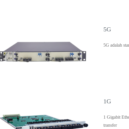
5G
5G adalah stan
1G
1 Gigabit Eth
transfer