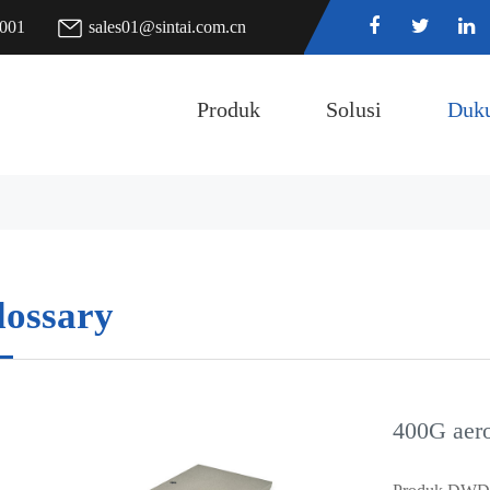
7001
sales01@sintai.com.cn
Produk
Solusi
Duk
lossary
400G aer