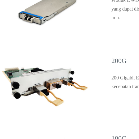
Produk DWDM 
yang dapat d
tren.
200G
200 Gigabit E
kecepatan tran
100G