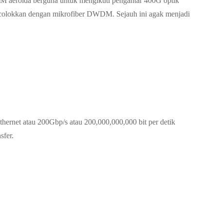
aeroida berguna untuk mengikuti pengantar 400G optik
icolokkan dengan mikrofiber DWDM. Sejauh ini agak menjadi
thernet atau 200Gbp/s atau 200,000,000,000 bit per detik
sfer.