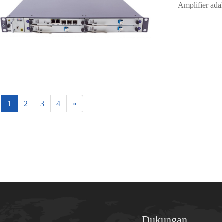
Amplifier ada
1
2
3
4
»
Dukungan