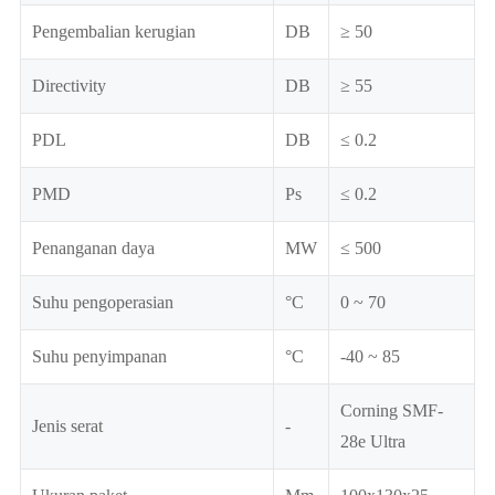
Pengembalian kerugian
DB
≥ 50
Directivity
DB
≥ 55
PDL
DB
≤ 0.2
PMD
Ps
≤ 0.2
Penanganan daya
MW
≤ 500
Suhu pengoperasian
°C
0 ~ 70
Suhu penyimpanan
°C
-40 ~ 85
Corning SMF-
Jenis serat
-
28e Ultra