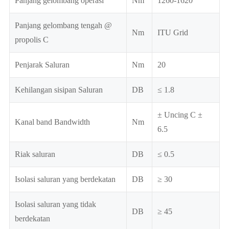
Panjang gelombang operasi
Nm
1260-1620
Panjang gelombang tengah @
Nm
ITU Grid
propolis C
Penjarak Saluran
Nm
20
Kehilangan sisipan Saluran
DB
≤ 1.8
± Uncing C ±
Kanal band Bandwidth
Nm
6.5
Riak saluran
DB
≤ 0.5
Isolasi saluran yang berdekatan
DB
≥ 30
Isolasi saluran yang tidak
DB
≥ 45
berdekatan