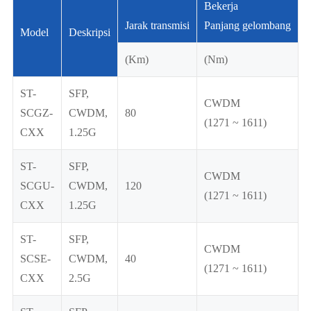
Bekerja
Jarak transmisi
Panjang gelombang
D
Model
Deskripsi
(Km)
(Nm)
ST-
SFP,
CWDM
SCGZ-
CWDM,
80
0
(1271 ~ 1611)
CXX
1.25G
ST-
SFP,
CWDM
SCGU-
CWDM,
120
0
(1271 ~ 1611)
CXX
1.25G
ST-
SFP,
CWDM
SCSE-
CWDM,
40
-
(1271 ~ 1611)
CXX
2.5G