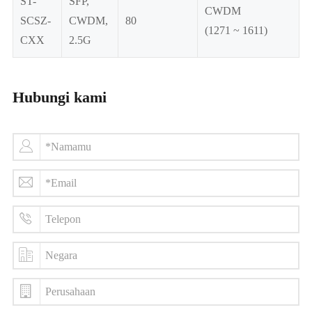
ST-
SFP,
CWDM
SCSZ-
CWDM,
80
0
(1271 ~ 1611)
CXX
2.5G
Hubungi kami