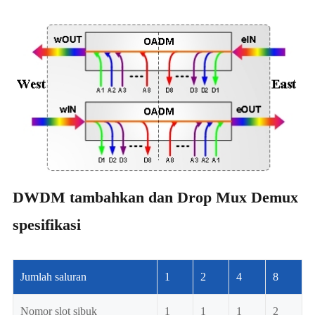
DWDM tambahkan dan Drop Mux Demux
spesifikasi
Jumlah saluran
1
2
4
8
Nomor slot sibuk
1
1
1
2