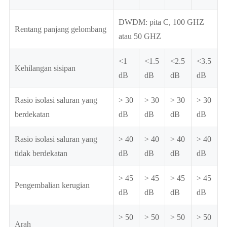
DWDM: pita C, 100 GHZ
Rentang panjang gelombang
atau 50 GHZ
<1
<1.5
<2.5
<3.5
Kehilangan sisipan
dB
dB
dB
dB
Rasio isolasi saluran yang
> 30
> 30
> 30
> 30
berdekatan
dB
dB
dB
dB
Rasio isolasi saluran yang
> 40
> 40
> 40
> 40
tidak berdekatan
dB
dB
dB
dB
> 45
> 45
> 45
> 45
Pengembalian kerugian
dB
dB
dB
dB
> 50
> 50
> 50
> 50
Arah