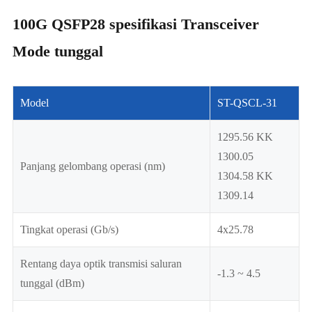
100G QSFP28 spesifikasi Transceiver
Mode tunggal
Model
ST-QSCL-31
1295.56 KK
1300.05
Panjang gelombang operasi (nm)
1304.58 KK
1309.14
Tingkat operasi (Gb/s)
4x25.78
Rentang daya optik transmisi saluran
-1.3 ~ 4.5
tunggal (dBm)