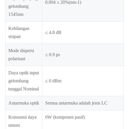
0.004 ± 20%(nm-1)
gelombang
1545nm
Kehilangan
≤ 4.8 dB
sisipan
Mode dispersi
≤ 0.9 ps
polarisasi
Daya optik input
gelombang
≤ 0 dBm
tunggal Nominal
Antarmuka optik
Semua antarmuka adalah jenis LC
Konsumsi daya
0W (komponen pasif)
umum