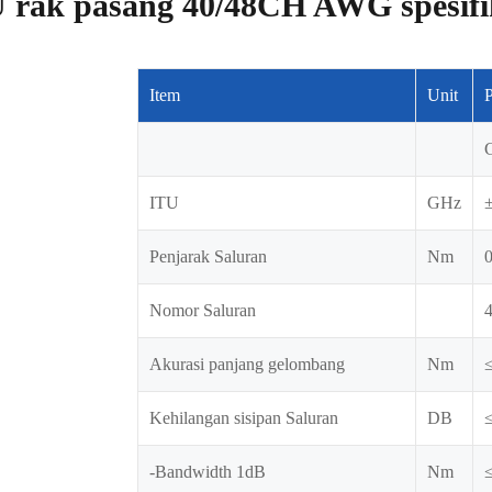
 rak pasang 40/48CH AWG spesifi
Item
Unit
ITU
GHz
Penjarak Saluran
Nm
Nomor Saluran
4
Akurasi panjang gelombang
Nm
Kehilangan sisipan Saluran
DB
≤
-Bandwidth 1dB
Nm
≤