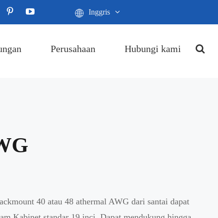
Inggris
ungan
Perusahaan
Hubungi kami
AWG
ackmount 40 atau 48 athermal AWG dari santai dapat
lam Kabinet standar 19 inci. Dapat mendukung hingga