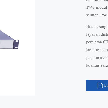
1*48 modul
saluran 1*40
Dua perangk
layanan dis
peralatan 
jarak trans
juga menyed
kualitas sal
Un