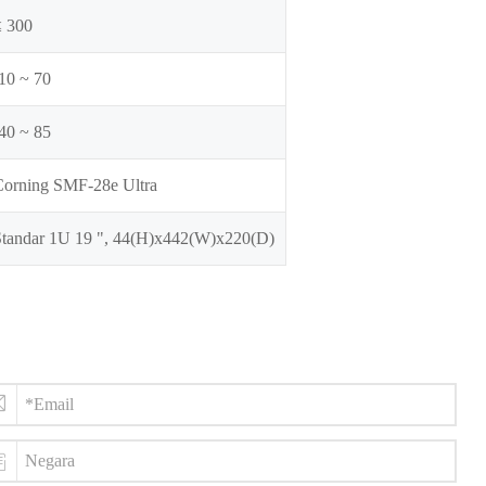
≤ 300
-10 ~ 70
-40 ~ 85
Corning SMF-28e Ultra
Standar 1U 19 ", 44(H)x442(W)x220(D)