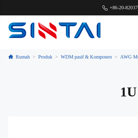
+86-20-8203
Rumah
Produk
WDM pasif & Komponen
AWG Mu
1U