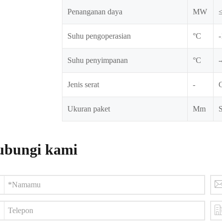
Penanganan daya
MW
Suhu pengoperasian
°C
Suhu penyimpanan
°C
Jenis serat
-
Ukuran paket
Mm
bungi kami