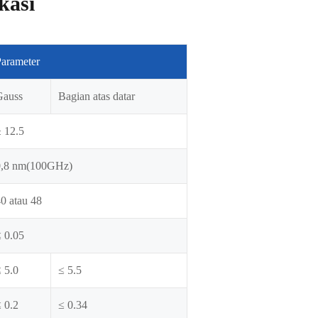
kasi
Parameter
Gauss
Bagian atas datar
± 12.5
0,8 nm(100GHz)
0 atau 48
≤ 0.05
 5.0
≤ 5.5
 0.2
≤ 0.34