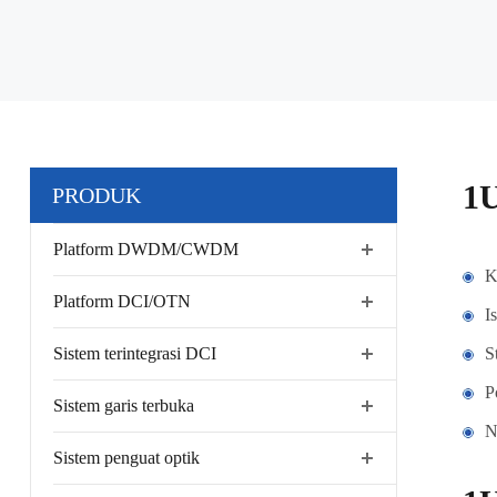
1U
PRODUK
Platform DWDM/CWDM
K
Platform DCI/OTN
I
Sistem terintegrasi DCI
S
P
Sistem garis terbuka
N
Sistem penguat optik