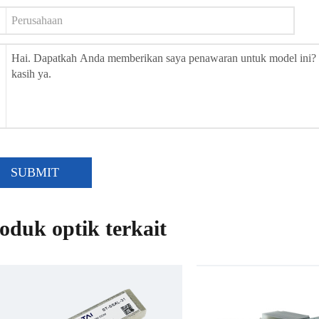
SUBMIT
oduk optik terkait