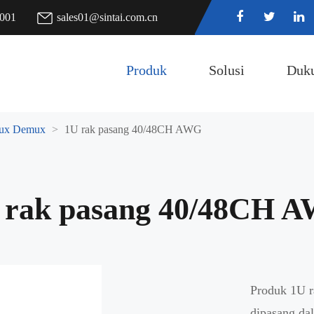
7001
sales01@sintai.com.cn
Produk
Solusi
Duk
x Demux
1U rak pasang 40/48CH AWG
 rak pasang 40/48CH 
Produk 1U r
dipasang da