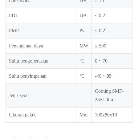
Directivity
DB
≥ 55
PDL
DB
≤ 0.2
PMD
Ps
≤ 0.2
Penanganan daya
MW
≤ 500
Suhu pengoperasian
°C
0 ~ 70
Suhu penyimpanan
°C
-40 ~ 85
Corning SMF-
Jenis serat
-
28e Ultra
Ukuran paket
Mm
100x80x10