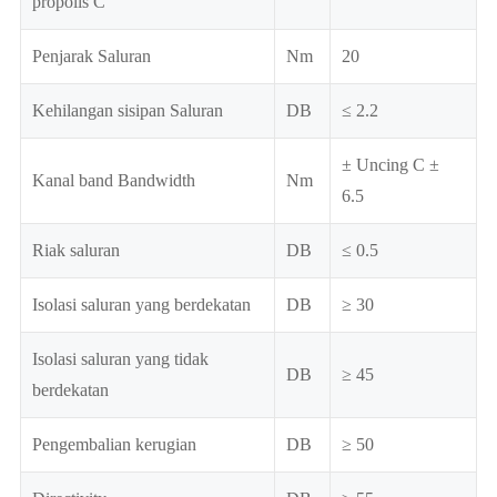
propolis C
Penjarak Saluran
Nm
20
Kehilangan sisipan Saluran
DB
≤ 2.2
± Uncing C ±
Kanal band Bandwidth
Nm
6.5
Riak saluran
DB
≤ 0.5
Isolasi saluran yang berdekatan
DB
≥ 30
Isolasi saluran yang tidak
DB
≥ 45
berdekatan
Pengembalian kerugian
DB
≥ 50