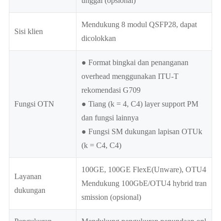
unggal (opsional)
Mendukung 8 modul QSFP28, dapat
Sisi klien
dicolokkan
● Format bingkai dan penanganan
overhead menggunakan ITU-T
rekomendasi G709
Fungsi OTN
● Tiang (k = 4, C4) layer support PM
dan fungsi lainnya
● Fungsi SM dukungan lapisan OTUk
(k = C4, C4)
100GE, 100GE FlexE(Unware), OTU4
Layanan
Mendukung 100GbE/OTU4 hybrid tran
dukungan
smission (opsional)