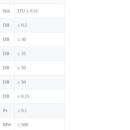
Nm
ITU ± 0.11
DB
≤ 0.5
DB
≥ 30
DB
≥ 35
DB
≥ 50
DB
≥ 50
DB
≤ 0.15
Ps
≤ 0.1
MW
≤ 500