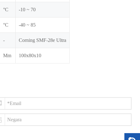
°C
-10 ~ 70
°C
-40 ~ 85
-
Corning SMF-28e Ultra
Mm
100x80x10