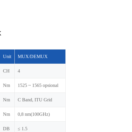
x
Unit
MUX/DEMUX
CH
4
Nm
1525 ~ 1565 opsional
Nm
C Band, ITU Grid
Nm
0,8 nm(100GHz)
DB
≤ 1.5