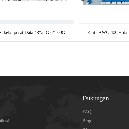
Sakelar pusat Data 48*25G 6*100G
Kartu AWG 40CH dapa
Dukungan
a
FAQ
ikasi
Blog