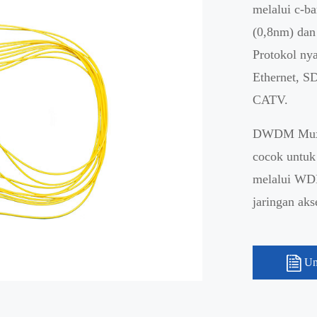
melalui c-b
(0,8nm) dan
Protokol ny
Ethernet, S
CATV.
DWDM Mux D
cocok untu
melalui WD
jaringan aks
Un