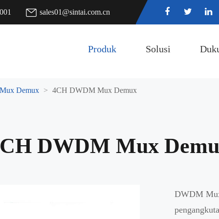
7001
sales01@sintai.com.cn
Produk
Solusi
Duk
Mux Demux
4CH DWDM Mux Demux
4CH DWDM Mux Demu
DWDM Mux D
pengangkuta