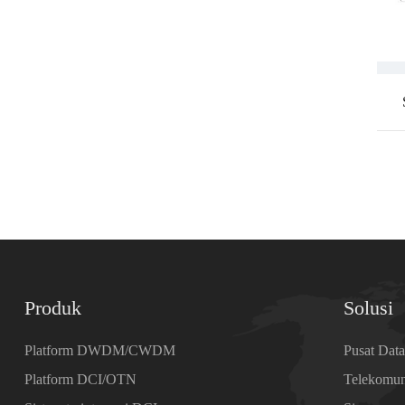
Produk
Solusi
Platform DWDM/CWDM
Pusat Dat
Platform DCI/OTN
Telekomun