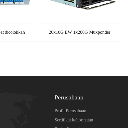
t dicolokkan
20x10G EW 1x200G Muxponder
Perusahaan
Profil Perusahaan
Sertifikat kehormatan