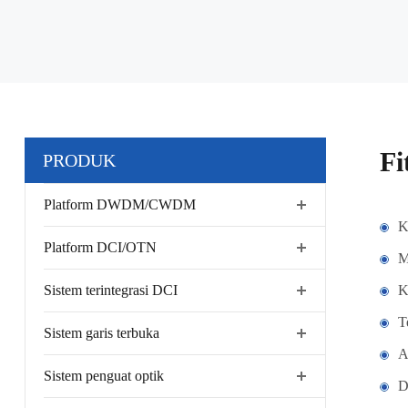
F
PRODUK
Platform DWDM/CWDM
K
Platform DCI/OTN
M
Sistem terintegrasi DCI
K
T
Sistem garis terbuka
A
Sistem penguat optik
D