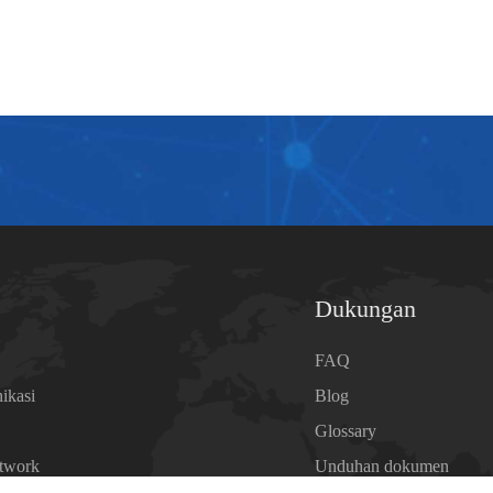
Dukungan
a
FAQ
ikasi
Blog
Glossary
etwork
Unduhan dokumen