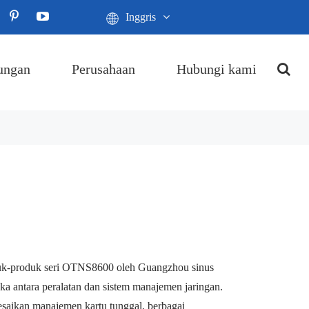
Inggris
ungan
Perusahaan
Hubungi kami
uk-produk seri OTNS8600 oleh Guangzhou sinus
 antara peralatan dan sistem manajemen jaringan.
ikan manajemen kartu tunggal, berbagai