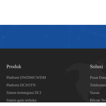
Produk
Solusi
Platform DWDM/CWDM
Pusat Dat
Platform DCI/OTN
Telekomun
Sistem terintegrasi DCI
Siaran
Sistem garis terbuka
Private N