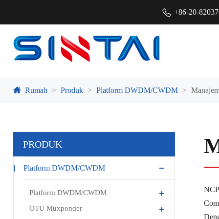
+86-20-8203
Rumah
Produk
Platform DWDM/CWDM
Manajem
M
PRODUK
Platform DWDM/CWDM
NCP 
Platform DWDM/CWDM
Comm
OTU Muxponder
Deng