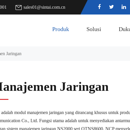
7001
sales01@sintai.com.cn
Produk
Solusi
Duk
en Jaringan
anajemen Jaringan
adalah modul manajemen jaringan yang dirancang khusus untuk prod
unication Co., Ltd. Fungsi utama adalah untuk menyediakan antarmuka
an sistem manajemen jaringan NS2000 seri OTNS8600, NCP menyelesa