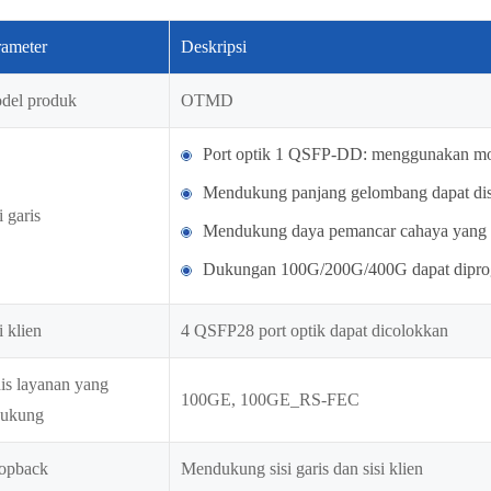
rameter
Deskripsi
del produk
OTMD
Port optik 1 QSFP-DD: menggunakan m
Mendukung panjang gelombang dapat dis
i garis
Mendukung daya pemancar cahaya yang 
Dukungan 100G/200G/400G dapat dipr
i klien
4 QSFP28 port optik dapat dicolokkan
is layanan yang
100GE, 100GE_RS-FEC
dukung
opback
Mendukung sisi garis dan sisi klien