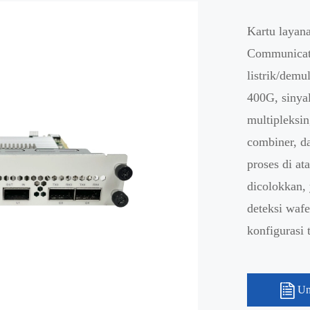
Kartu layan
Communicat
listrik/dem
400G, sinyal
multipleksi
combiner, d
proses di a
dicolokkan, 
deteksi waf
konfigurasi
Un