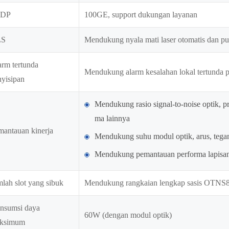
LDP
100GE, support dukungan layanan
LS
Mendukung nyala mati laser otomatis dan put
arm tertunda
Mendukung alarm kesalahan lokal tertunda 
nyisipan
Mendukung rasio signal-to-noise optik, p
ma lainnya
mantauan kinerja
Mendukung suhu modul optik, arus, tegan
Mendukung pemantauan performa lapisan
lah slot yang sibuk
Mendukung rangkaian lengkap sasis OTNS8
nsumsi daya
60W (dengan modul optik)
ksimum