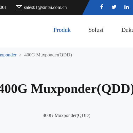
7001
sales01@sintai.com.cn
Produk
Solusi
Duk
xponder
400G Muxponder(QDD)
400G Muxponder(QDD
400G Muxponder(QDD)