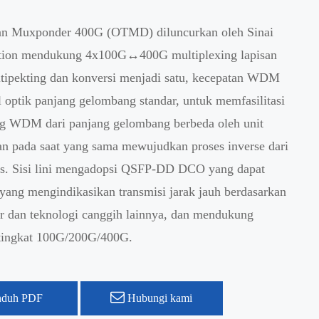
an Muxponder 400G (OTMD) diluncurkan oleh Sinai
ion mendukung 4x100G↔400G multiplexing lapisan
ultipekting dan konversi menjadi satu, kecepatan WDM
 optik panjang gelombang standar, untuk memfasilitasi
ng WDM dari panjang gelombang berbeda oleh unit
an pada saat yang sama mewujudkan proses inverse dari
tas. Sisi lini mengadopsi QSFP-DD DCO yang dapat
yang mengindikasikan transmisi jarak jauh berdasarkan
er dan teknologi canggih lainnya, dan mendukung
 tingkat 100G/200G/400G.
duh PDF
Hubungi kami