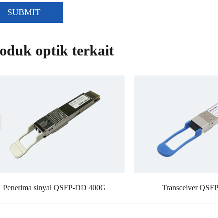
SUBMIT
oduk optik terkait
Penerima sinyal QSFP-DD 400G
Transceiver QSF