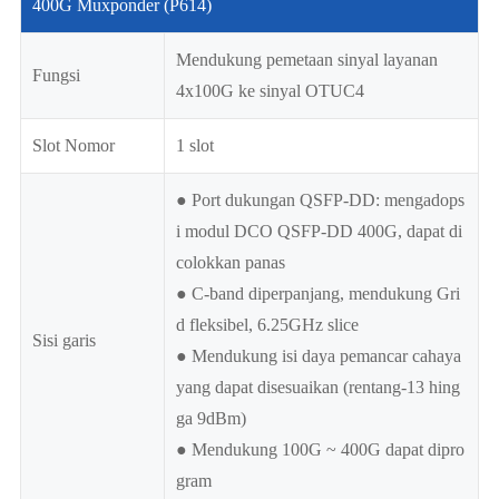
400G Muxponder (P614)
Mendukung pemetaan sinyal layanan
Fungsi
4x100G ke sinyal OTUC4
Slot Nomor
1 slot
● Port dukungan QSFP-DD: mengadops
i modul DCO QSFP-DD 400G, dapat di
colokkan panas
● C-band diperpanjang, mendukung Gri
d fleksibel, 6.25GHz slice
Sisi garis
● Mendukung isi daya pemancar cahaya
yang dapat disesuaikan (rentang-13 hing
ga 9dBm)
● Mendukung 100G ~ 400G dapat dipro
gram