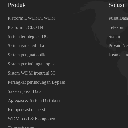
Produk
Solusi
Platform DWDM/CWDM
Pusat Dat
Platform DCI/OTN
Telekomun
Sistem terintegrasi DCI
Siaran
Sistem garis terbuka
Private N
Sistem penguat optik
Keamana
Sistem perlindungan optik
Sistem WDM frontraul 5G
Perangkat perlindungan Bypass
Sakelar pusat Data
Agregasi & Sistem Distribusi
Kompensasi dispersi
WDM pasif & Komponen
Transceiver optik