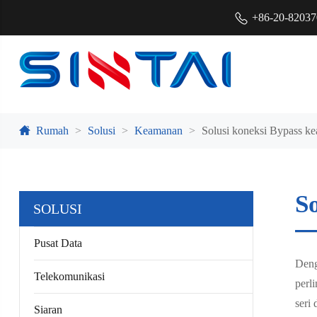
+86-20-8203
Rumah
Solusi
Keamanan
Solusi koneksi Bypass ke
S
SOLUSI
Pusat Data
Deng
Telekomunikasi
perl
seri
Siaran