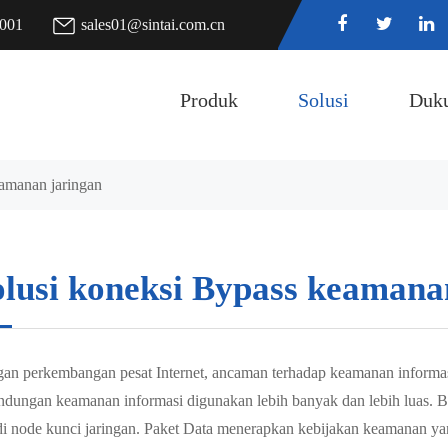
7001
sales01@sintai.com.cn
Produk
Solusi
Duk
amanan jaringan
olusi koneksi Bypass keamana
an perkembangan pesat Internet, ancaman terhadap keamanan informasi 
indungan keamanan informasi digunakan lebih banyak dan lebih luas. 
 di node kunci jaringan. Paket Data menerapkan kebijakan keamanan ya