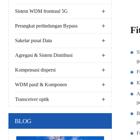
Sistem WDM frontraul 5G
Perangkat perlindungan Bypass
Fi
Sakelar pusat Data
S
Agregasi & Sistem Distribusi
g
Kompensasi dispersi
F
K
WDM pasif & Komponen
A
Transceiver optik
p
B
BLOG
p
F