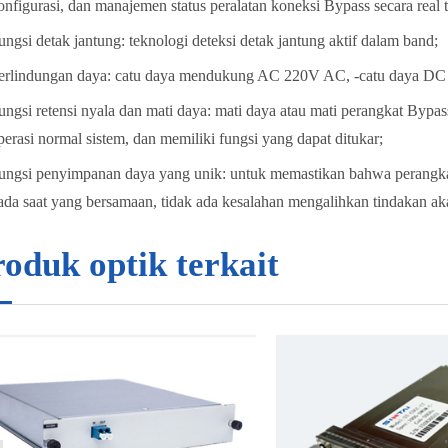
onfigurasi, dan manajemen status peralatan koneksi Bypass secara real 
ungsi detak jantung: teknologi deteksi detak jantung aktif dalam band;
erlindungan daya: catu daya mendukung AC 220V AC, -catu daya DC 4
ungsi retensi nyala dan mati daya: mati daya atau mati perangkat Bypas
perasi normal sistem, dan memiliki fungsi yang dapat ditukar;
ungsi penyimpanan daya yang unik: untuk memastikan bahwa perangkat 
ada saat yang bersamaan, tidak ada kesalahan mengalihkan tindakan aka
oduk optik terkait