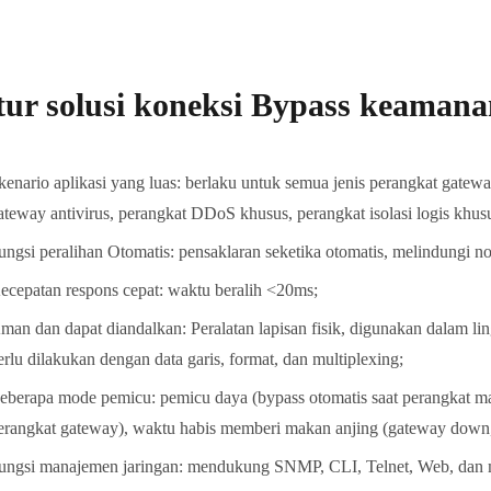
tur solusi koneksi Bypass keamana
kenario aplikasi yang luas: berlaku untuk semua jenis perangkat gatew
ateway antivirus, perangkat DDoS khusus, perangkat isolasi logis khusus
ungsi peralihan Otomatis: pensaklaran seketika otomatis, melindungi no
ecepatan respons cepat: waktu beralih <20ms;
man dan dapat diandalkan: Peralatan lapisan fisik, digunakan dalam lin
erlu dilakukan dengan data garis, format, dan multiplexing;
eberapa mode pemicu: pemicu daya (bypass otomatis saat perangkat mat
erangkat gateway), waktu habis memberi makan anjing (gateway down,
ungsi manajemen jaringan: mendukung SNMP, CLI, Telnet, Web, dan