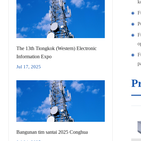
k
F
P
F
o
The 13th Tiongkok (Western) Electronic
F
Information Expo
p
Jul 17, 2025
Pr
Bangunan tim santai 2025 Conghua