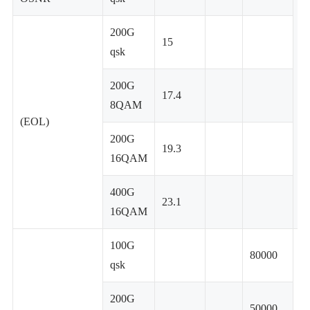
200G
15
qsk
200G
17.4
D
8QAM
(EOL)
200G
19.3
16QAM
400G
23.1
16QAM
100G
80000
qsk
200G
50000