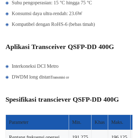
Suhu pengoperasian: 15 °C hingga 75 °C
Konsumsi daya ultra-rendah: 23.6W
Kompatibel dengan RoHS-6 (bebas timah)
Aplikasi Transceiver QSFP-DD 400G
Interkoneksi DCI Metro
DWDM long distan
Transmisi ce
Spesifikasi transciever QSFP-DD 400G
Parameter
Min.
Khas
Maks.
Un
Rentang frekuensi operasi
191.275
196.125
T