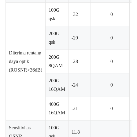
100G
-32
0
qsk
200G
-29
0
qsk
Diterima rentang
200G
daya optik
-28
0
D
8QAM
(ROSNR>36dB)
200G
-24
0
16QAM
400G
-21
0
16QAM
Sensitivitas
100G
11.8
OSNR
qsk