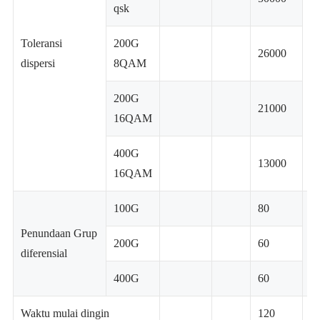
qsk
Toleransi
200G
26000
P
dispersi
8QAM
200G
21000
16QAM
400G
13000
16QAM
100G
80
Penundaan Grup
200G
60
P
diferensial
400G
60
Waktu mulai dingin
120
S