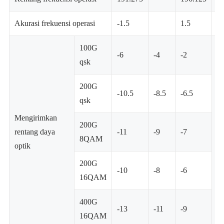
Akurasi frekuensi operasi
-1.5
1.5
G
100G
-6
-4
-2
qsk
200G
-10.5
-8.5
-6.5
qsk
Mengirimkan
200G
rentang daya
-11
-9
-7
D
8QAM
optik
200G
-10
-8
-6
16QAM
400G
-13
-11
-9
16QAM