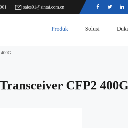
7001
sales01@sintai.com.cn
Produk
Solusi
Duk
2 400G
Transceiver CFP2 400