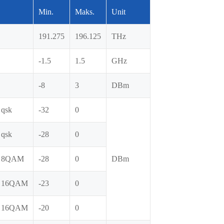
Min.
Maks.
Unit
191.275
196.125
THz
-1.5
1.5
GHz
-8
3
DBm
 qsk
-32
0
 qsk
-28
0
G 8QAM
-28
0
DBm
 16QAM
-23
0
 16QAM
-20
0