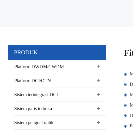
Fi
PRODUK
Platform DWDM/CWDM
M
Platform DCI/OTN
D
Sistem terintegrasi DCI
M
M
Sistem garis terbuka
O
Sistem penguat optik
P