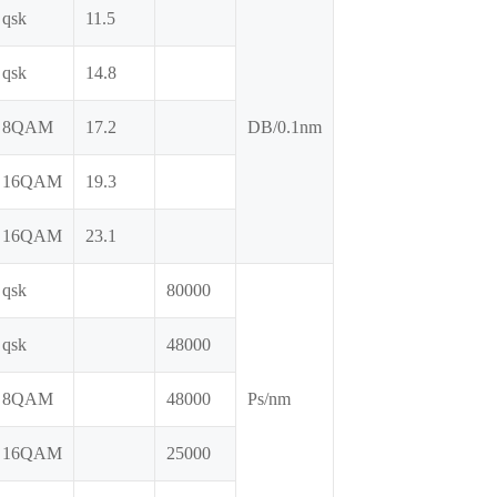
 qsk
11.5
 qsk
14.8
G 8QAM
17.2
DB/0.1nm
 16QAM
19.3
 16QAM
23.1
 qsk
80000
 qsk
48000
G 8QAM
48000
Ps/nm
 16QAM
25000