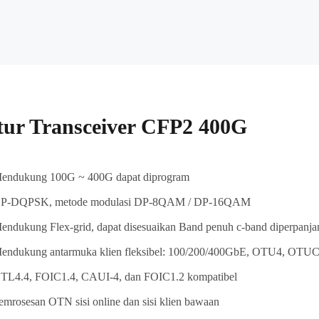
tur Transceiver CFP2 400G
endukung 100G ~ 400G dapat diprogram
P-DQPSK, metode modulasi DP-8QAM / DP-16QAM
endukung Flex-grid, dapat disesuaikan Band penuh c-band diperpanja
endukung antarmuka klien fleksibel: 100/200/400GbE, OTU4, OT
TL4.4, FOIC1.4, CAUI-4, dan FOIC1.2 kompatibel
emrosesan OTN sisi online dan sisi klien bawaan