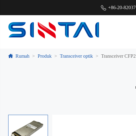
+86-20-8203
Rumah
Produk
Transceiver optik
Transceiver CFP