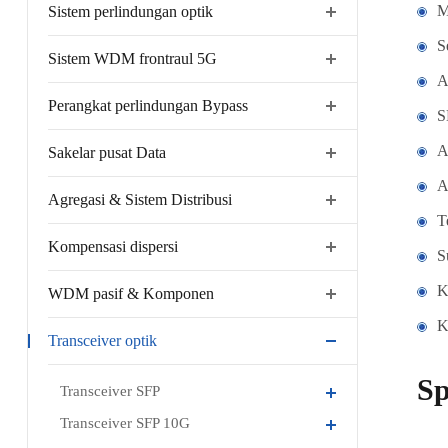
M
Sistem perlindungan optik
S
Sistem WDM frontraul 5G
A
Perangkat perlindungan Bypass
S
A
Sakelar pusat Data
A
Agregasi & Sistem Distribusi
T
Kompensasi dispersi
S
K
WDM pasif & Komponen
K
Transceiver optik
Sp
Transceiver SFP
Transceiver SFP 10G