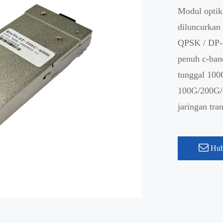
Modul optik
diluncurkan
QPSK / DP-
penuh c-ba
tunggal 100
100G/200G/
jaringan tran
Hub