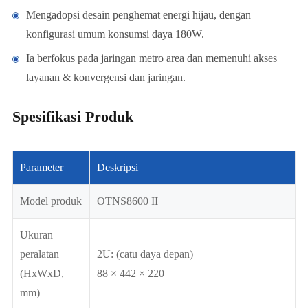
Mengadopsi desain penghemat energi hijau, dengan
konfigurasi umum konsumsi daya 180W.
Ia berfokus pada jaringan metro area dan memenuhi akses
layanan & konvergensi dan jaringan.
Spesifikasi Produk
Parameter
Deskripsi
Model produk
OTNS8600 II
Ukuran
peralatan
2U: (catu daya depan)
(HxWxD,
88 × 442 × 220
mm)