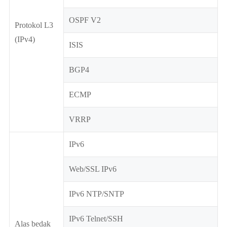
OSPF V2
Protokol L3
(IPv4)
ISIS
BGP4
ECMP
VRRP
IPv6
Web/SSL IPv6
IPv6 NTP/SNTP
IPv6 Telnet/SSH
Alas bedak