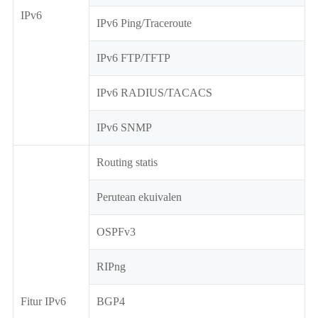
IPv6
IPv6 Ping/Traceroute
IPv6 FTP/TFTP
IPv6 RADIUS/TACACS
IPv6 SNMP
Routing statis
Perutean ekuivalen
OSPFv3
RIPng
Fitur IPv6
BGP4