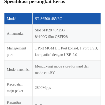
Spesifikasi perangkat keras
Model
ST-S6500-48V8C
Slot SFP28 48*25G
Antarmuka
8*100G Slot QSFP28
Management
1 Port MGMT, 1 Port konsol, 1 Port USB,
port
kompatibel dengan USB 2.0
Mendukung mode store-forward dan
Mode transmisi
mode cut-BY
Kecepatan
2800Mpps
maju paket
Kapasitas