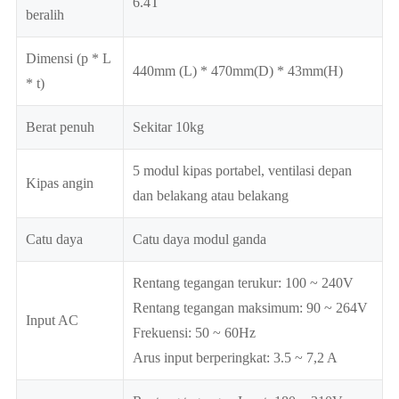
6.4T
beralih
Dimensi (p * L
440mm (L) * 470mm(D) * 43mm(H)
* t)
Berat penuh
Sekitar 10kg
5 modul kipas portabel, ventilasi depan
Kipas angin
dan belakang atau belakang
Catu daya
Catu daya modul ganda
Rentang tegangan terukur: 100 ~ 240V
Rentang tegangan maksimum: 90 ~ 264V
Input AC
Frekuensi: 50 ~ 60Hz
Arus input berperingkat: 3.5 ~ 7,2 A