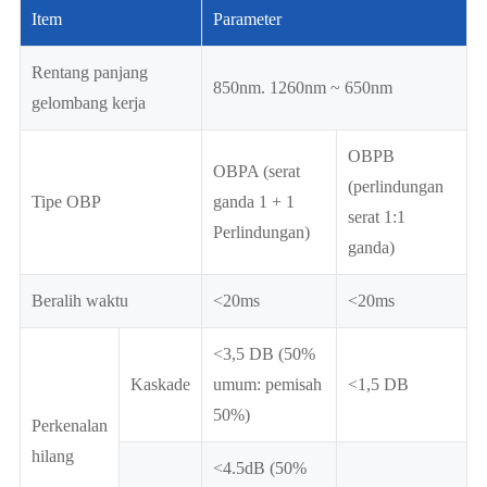
Item
Parameter
Rentang panjang
850nm. 1260nm ~ 650nm
gelombang kerja
OBPB
OBPA (serat
(perlindungan
Tipe OBP
ganda 1 + 1
serat 1:1
Perlindungan)
ganda)
Beralih waktu
<20ms
<20ms
<3,5 DB (50%
Kaskade
umum: pemisah
<1,5 DB
50%)
Perkenalan
hilang
<4.5dB (50%