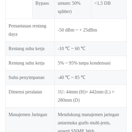
Bypass
umum: 50%
<1,5 DB
splitter)
Pemantauan rentang
-50 dBm ~ + 25dBm
daya
Rentang suhu kerja
-10 ℃ ~ 60 ℃
Rentang suhu kerja
5% ~ 95% tanpa kondensasi
Suhu penyimpanan
-40 ℃ ~ 85 ℃
Dimensi peralatan
1U: 44mm (H)× 442mm (L) ×
280mm (D)
Manajemen Jaringan
Mendukung manajemen jaringan
antarmuka grafis multi-jenis,
seperti SNMP, Web