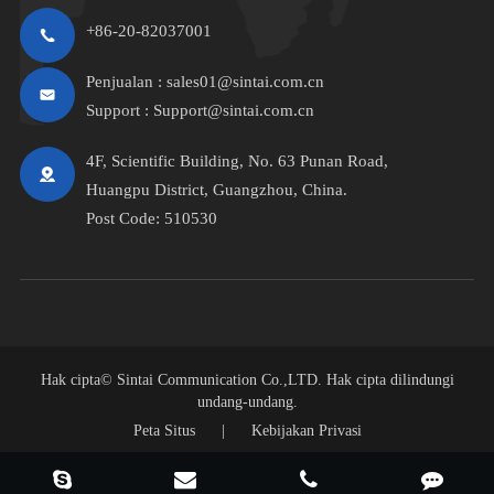
+86-20-82037001
Penjualan :
sales01@sintai.com.cn
Support :
Support@sintai.com.cn
4F, Scientific Building, No. 63 Punan Road,
Huangpu District, Guangzhou, China.
Post Code: 510530
Hak cipta©
Sintai Communication Co.,LTD.
Hak cipta dilindungi
undang-undang.
Peta Situs
|
Kebijakan Privasi